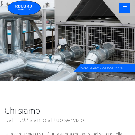
MANUTENZIONE DEI TUOI IMPIANTI
Chi siamo
Dal 1992 siamo al tuo servizio.
La Record Impianti S.r.l. è un’ azienda che opera nel settore della